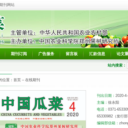
期刊网站
期刊订阅
广告服务
留言板
汇款信息
论文
站内搜索：
的位置：
首页
–
在线期刊
刊出日期：
2020-4-
主编：
徐永阳
电话：
0371-653
65330982（发行
编辑部信箱：
zhon