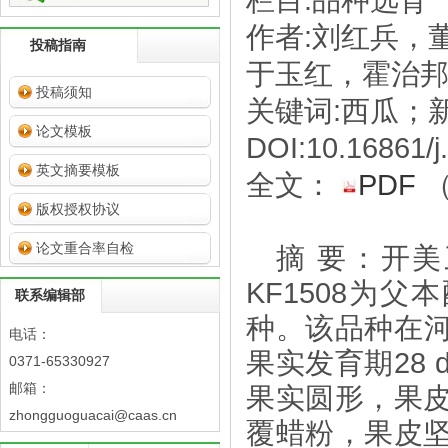
栏目:品种选育
作者:刘红兵，
投稿指南
于玉红，霍治
投稿须知
关键词:西瓜；
论文模板
DOI:10.16861/j
英文摘要模板
全文：
PDF
版权授权协议
论文重合率自检
摘 要
：开美
KF1508
为父本
联系编辑部
种。该品种在
电话：
果实发育期
28 
0371-65330927
邮箱：
果实圆形，果
zhongguoguacai@caas.cn
覆蜡粉，果皮