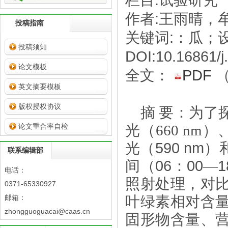
栏目:试验研究
作者:王雨晴，
投稿指南
关键词:：瓜；
投稿须知
DOI:10.16861/j
论文模板
全文：
PDF
英文摘要模板
版权授权协议
摘 要
：为了
论文重合率自检
光（
660 nm
）
光（
590 nm
）
联系编辑部
间（
06：00
—
1
电话：
照射处理，对
0371-65330927
邮箱：
叶绿素相对含
zhongguoguacai@caas.cn
固形物含量、