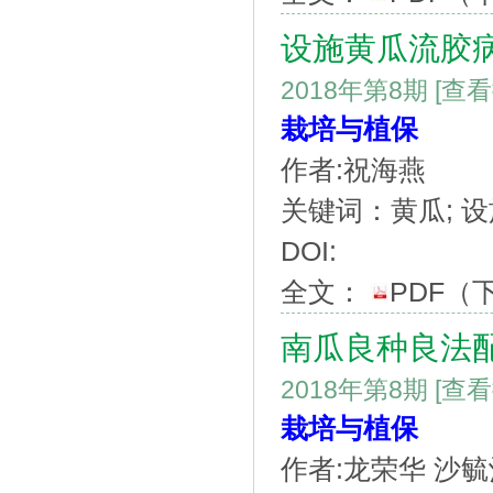
设施黄瓜流胶
2018年第8期
[查
栽培与植保
作者:祝海燕
关键词：黄瓜; 设
DOI:
全文：
PDF
（
南瓜良种良法
2018年第8期
[查
栽培与植保
作者:龙荣华 沙毓