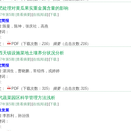
肥处理对黄瓜果实重金属含量的影响
17年第5期
[查看摘要
] [
在线阅读
] [
下载
]
究简报
者:陈曼，陈坤，张庆社，高燕
键词：
:
文：
PDF
（下载次数：
216
）
摘要
（点击次数:
216
）
西天镇设施菜地土壤养分状况分析
17年第5期
[查看摘要
] [
在线阅读
] [
下载
]
究简报
者:湛润生，曹晓鹏，常绍伟，戎婷婷
键词：
:
文：
PDF
（下载次数：
315
）
摘要
（点击次数:
315
）
代蔬菜园区科学管理方法浅析
17年第5期
[查看摘要
] [
在线阅读
] [
下载
]
业发展
者:李胜利，孙治强
键词：
: