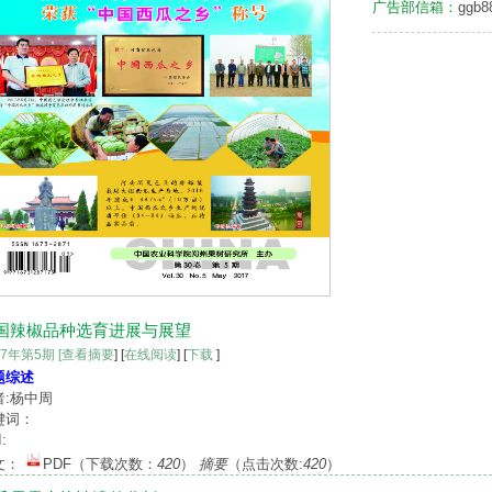
广告部信箱：
ggb8
国辣椒品种选育进展与展望
17年第5期
[查看摘要
] [
在线阅读
] [
下载
]
题综述
者:杨中周
键词：
:
文：
PDF
（下载次数：
420
）
摘要
（点击次数:
420
）