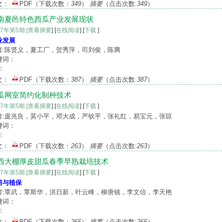
文：
PDF
（下载次数：
349
）
摘要
（点击次数:
349
）
南夏邑特色西瓜产业发展现状
17年第5期
[查看摘要
] [
在线阅读
] [
下载
]
业发展
者:陈贤义，夏工厂，贺秀萍，司刘俊，陈腾
键词：
:
文：
PDF
（下载次数：
387
）
摘要
（点击次数:
387
）
瓜网室简约化制种技术
17年第5期
[查看摘要
] [
在线阅读
] [
下载
]
者:庞兆良，莫小平，邓大成，严钦平，张礼红，易宝元，张琼
键词：
:
文：
PDF
（下载次数：
263
）
摘要
（点击次数:
263
）
西大棚厚皮甜瓜春季早熟栽培技术
17年第5期
[查看摘要
] [
在线阅读
] [
下载
]
培与植保
者:覃武，覃斯华，洪日新，叶云峰，柳唐镜，李文信，李天艳
键词：
:
文：
PDF
（下载次数：
265
）
摘要
（点击次数:
265
）