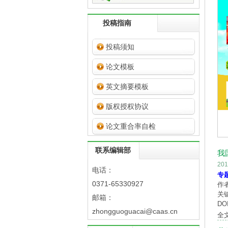
投稿指南
投稿须知
论文模板
英文摘要模板
版权授权协议
论文重合率自检
联系编辑部
我
20
电话：
专
0371-65330927
作
关
邮箱：
DOI
zhongguoguacai@caas.cn
全