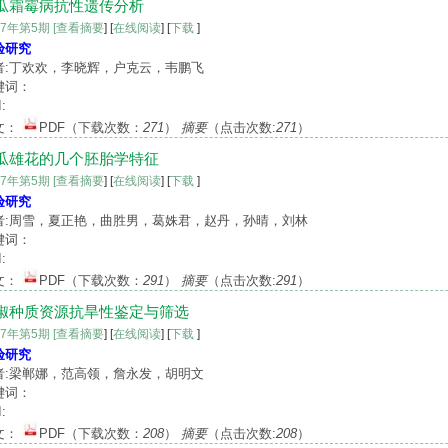
瓜霜霉病抗性遗传分析
17年第5期
[查看摘要
] [
在线阅读
] [
下载
]
验研究
者:丁欢欢，李晓辉，户克云，韦鹏飞
键词：
:
文：
PDF
（下载次数：
271
）
摘要
（点击次数:
271
）
瓜雄花的几个胚胎学特征
17年第5期
[查看摘要
] [
在线阅读
] [
下载
]
验研究
者:周雪，夏正艳，曲胜男，葛姝君，赵丹，孙晴，刘林
键词：
:
文：
PDF
（下载次数：
291
）
摘要
（点击次数:
291
）
椒种质资源抗旱性鉴定与筛选
17年第5期
[查看摘要
] [
在线阅读
] [
下载
]
验研究
者:梁郸娜，范高领，詹永发，胡明文
键词：
:
文：
PDF
（下载次数：
208
）
摘要
（点击次数:
208
）