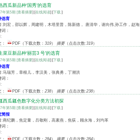
熟西瓜新品种‘国秀’的选育
17年第5期
[查看摘要
] [
在线阅读
] [
下载
]
种选育
者:刘宏，邵以辉，周建明，木塔里普，陈新德， 唐清华，谢向伟,孙工作，赵海
键词：
:
文：
PDF
（下载次数：
319
）
摘要
（点击次数:
319
）
生菜豆新品种‘丽芸3 号’的选育
17年第5期
[查看摘要
] [
在线阅读
] [
下载
]
种选育
者:马瑞芳，章根儿，李汉美，张典勇，丁潮洪
键词：
:
文：
PDF
（下载次数：
238
）
摘要
（点击次数:
238
）
瓤西瓜瓤色数字化分类方法初探
17年第5期
[查看摘要
] [
在线阅读
] [
下载
]
究简报
者:商纪鹏，焦定量，吕敬刚，高素燕，焦荻，顾永海，刘均革
键词：
:
文：
PDF
（下载次数：
284
）
摘要
（点击次数:
284
）