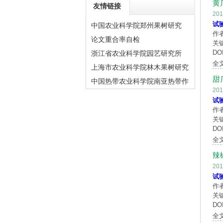
黄
友情链接
20
试
中国农业科学院郑州果树研究
作
论文重合率自检
关
DOI
浙江省农业科学院园艺研究所
全
上海市农业科学院林木果树研究
甜
中国热带农业科学院南亚热带作
20
物研究所
试
作
关
DOI
全
辣
20
试
作
关
DOI
全