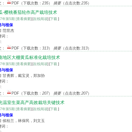
文：
PDF
（下载次数：
235
）
摘要
（点击次数:
235
）
瓜-樱桃番茄轮作高产栽培技术
17年第5期
[查看摘要
] [
在线阅读
] [
下载
]
培与植保
者:范世杰
键词：
:
文：
PDF
（下载次数：
313
）
摘要
（点击次数:
313
）
南地区大棚黄瓜标准化栽培技术
17年第5期
[查看摘要
] [
在线阅读
] [
下载
]
培与植保
者:甘勇辉，戴宝灵，郑加协
键词：
:
文：
PDF
（下载次数：
207
）
摘要
（点击次数:
207
）
光温室生菜高产高效栽培关键技术
17年第5期
[查看摘要
] [
在线阅读
] [
下载
]
培与植保
者:侯桂兰，林保民，刘文玉
键词：
: