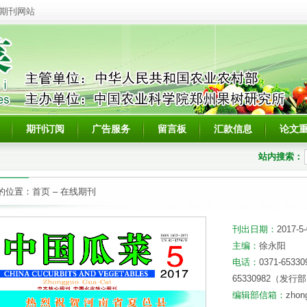
期刊网站
期刊订阅
广告服务
留言板
汇款信息
论文
站内搜索：
的位置：
首页
–
在线期刊
刊出日期：
2017-5
主编：
徐永阳
电话：
0371-653
65330982（发行
编辑部信箱：
zhon