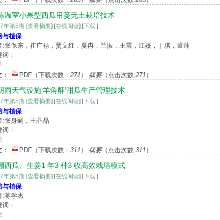
栋温室小果型西瓜吊蔓无土栽培技术
17年第5期
[查看摘要
] [
在线阅读
] [
下载
]
培与植保
者:张保东，崔广禄，贾文红，夏冉，兰振，王震，江姣，于琪，董帅
键词：
:
文：
PDF
（下载次数：
271
）
摘要
（点击次数:
271
）
阴雨天气设施‘羊角酥’甜瓜生产管理技术
17年第5期
[查看摘要
] [
在线阅读
] [
下载
]
培与植保
者:张身嗣，王晶晶
键词：
:
文：
PDF
（下载次数：
311
）
摘要
（点击次数:
311
）
棚西瓜、生姜1 年3 种3 收高效栽培模式
17年第5期
[查看摘要
] [
在线阅读
] [
下载
]
培与植保
者:蒋学杰
键词：
: