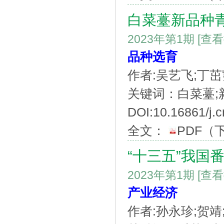
白菜薹新品种
2023年第1期
[查
品种选育
作者:吴艺飞;丁茁
关键词：白菜薹;新
DOI:10.16861/j.c
全文：
PDF
（
“十三五”我国
2023年第1期
[查
产业经济
作者:孙永珍;贺靖