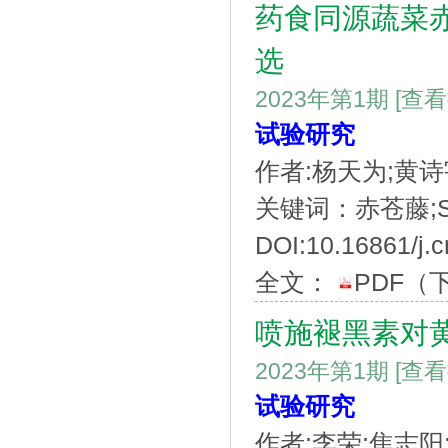
药食同源蔬菜赤
选
2023年第1期
[查
试验研究
作者:杨天为;黄诗
关键词：赤苍藤;S
DOI:10.16861/j.c
全文：
PDF
（
喷施褪黑素对
2023年第1期
[查
试验研究
作者:李荣;焦志阳