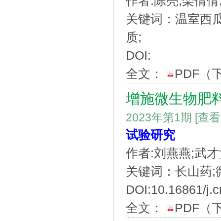
作者:陈亮;栾倩倩
关键词：温室西瓜
质;
DOI:
全文：
PDF
（
增施微生物肥
2023年第1期
[查
试验研究
作者:刘燕燕;武才
关键词：长山药;微
DOI:10.16861/j.c
全文：
PDF
（