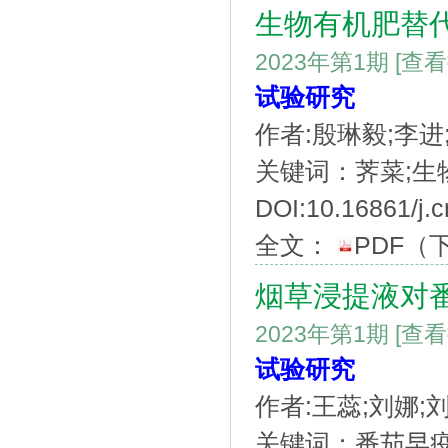
生物有机肥替
2023年第1期
[查
试验研究
作者:殷琳毅;李进
关键词：荠菜;生物
DOI:10.16861/j.c
全文：
PDF
（
烟草浸提液对
2023年第1期
[查
试验研究
作者:王蕊;刘娜;
关键词：番茄早疫