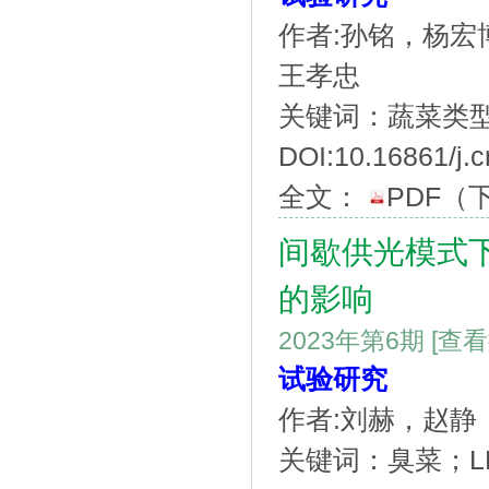
作者:孙铭，杨
王孝忠
关键词：蔬菜类
DOI:10.16861/j.c
全文：
PDF
（
间歇供光模式
的影响
2023年第6期
[查
试验研究
作者:刘赫，赵静
关键词：臭菜；L