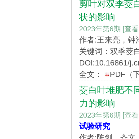
剪叶对双季茭
状的影响
2023年第6期
[查
作者:王来亮，钟
关键词：双季茭
DOI:10.16861/j.c
全文：
PDF
（
茭白叶堆肥不
力的影响
2023年第6期
[查
试验研究
作者:陈剑，齐文