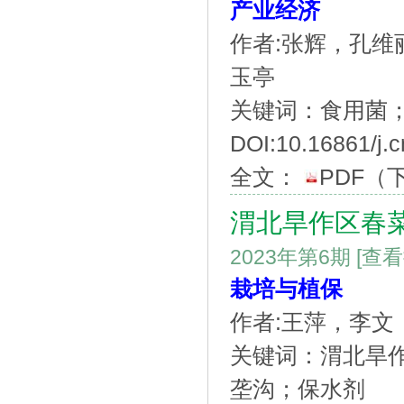
产业经济
作者:张辉，孔
玉亭
关键词：食用菌
DOI:10.16861/j.c
全文：
PDF
（
渭北旱作区春
2023年第6期
[查
栽培与植保
作者:王萍，李文
关键词：渭北旱
垄沟；保水剂